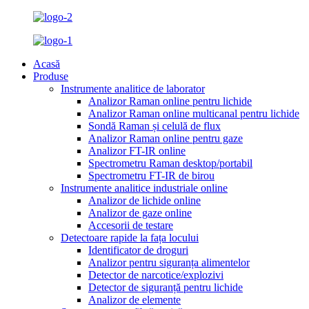
Acasă
Produse
Instrumente analitice de laborator
Analizor Raman online pentru lichide
Analizor Raman online multicanal pentru lichide
Sondă Raman și celulă de flux
Analizor Raman online pentru gaze
Analizor FT-IR online
Spectrometru Raman desktop/portabil
Spectrometru FT-IR de birou
Instrumente analitice industriale online
Analizor de lichide online
Analizor de gaze online
Accesorii de testare
Detectoare rapide la fața locului
Identificator de droguri
Analizor pentru siguranța alimentelor
Detector de narcotice/explozivi
Detector de siguranță pentru lichide
Analizor de elemente