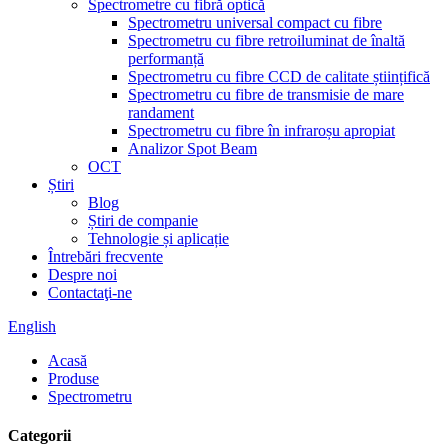
Spectrometre cu fibră optică
Spectrometru universal compact cu fibre
Spectrometru cu fibre retroiluminat de înaltă
performanță
Spectrometru cu fibre CCD de calitate științifică
Spectrometru cu fibre de transmisie de mare
randament
Spectrometru cu fibre în infraroșu apropiat
Analizor Spot Beam
OCT
Știri
Blog
Știri de companie
Tehnologie și aplicație
Întrebări frecvente
Despre noi
Contactaţi-ne
English
Acasă
Produse
Spectrometru
Categorii