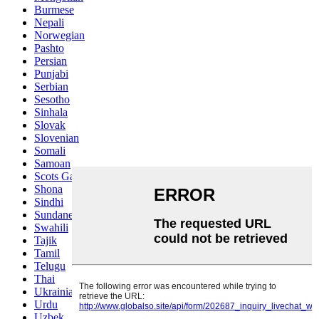
Burmese
Nepali
Norwegian
Pashto
Persian
Punjabi
Serbian
Sesotho
Sinhala
Slovak
Slovenian
Somali
Samoan
Scots Gaelic
Shona
Sindhi
Sundanese
Swahili
Tajik
Tamil
Telugu
Thai
Ukrainian
Urdu
Uzbek