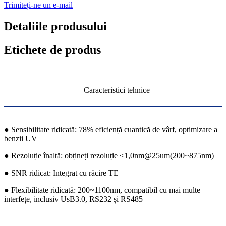
Trimiteți-ne un e-mail
Detaliile produsului
Etichete de produs
Caracteristici tehnice
● Sensibilitate ridicată: 78% eficiență cuantică de vârf, optimizare a
benzii UV
● Rezoluție înaltă: obțineți rezoluție <1,0nm@25um(200~875nm)
● SNR ridicat: Integrat cu răcire TE
● Flexibilitate ridicată: 200~1100nm, compatibil cu mai multe
interfețe, inclusiv UsB3.0, RS232 și RS485