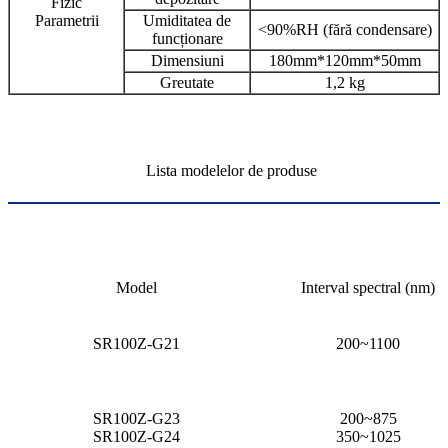
Fizic
Parametrii
Umiditatea de
<90%RH (fără condensare)
funcționare
Dimensiuni
180mm*120mm*50mm
Greutate
1,2 kg
Lista modelelor de produse
Model
Interval spectral (nm)
SR100Z-G21
200~1100
SR100Z-G23
200~875
SR100Z-G24
350~1025