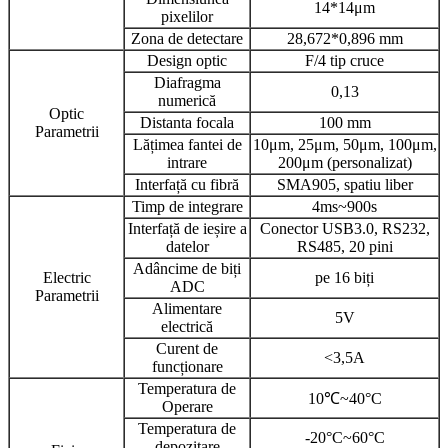
14*14μm
pixelilor
Zona de detectare
28,672*0,896 mm
Design optic
F/4 tip cruce
Diafragma
0,13
numerică
Optic
Distanta focala
100 mm
Parametrii
Lățimea fantei de
10μm, 25μm, 50μm, 100μm,
intrare
200μm (personalizat)
Interfață cu fibră
SMA905, spatiu liber
Timp de integrare
4ms~900s
Interfață de ieșire a
Conector USB3.0, RS232,
datelor
RS485, 20 pini
Adâncime de biți
Electric
pe 16 biți
ADC
Parametrii
Alimentare
5V
electrică
Curent de
<3,5A
funcționare
Temperatura de
10℃~40°C
Operare
Temperatura de
-20°C~60°C
depozitare