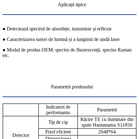
Aplicații tipice
● Detectează spectrul de absorbție, transmisie și reflexie
● Caracterizarea sursei de lumină și a lungimii de undă laser
● Modul de produs OEM: spectru de fluorescență, spectru Raman
etc.
Parametrii produsului
Indicatori de
Parametrii
performanta
Răcire TE cu iluminare din
Tip de cip
spate Hamamatsu S11850
Pixel eficient
2048*64
Detector
Dimensiunea