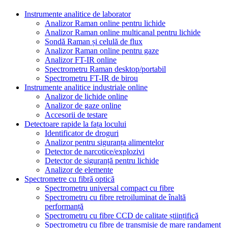
Instrumente analitice de laborator
Analizor Raman online pentru lichide
Analizor Raman online multicanal pentru lichide
Sondă Raman și celulă de flux
Analizor Raman online pentru gaze
Analizor FT-IR online
Spectrometru Raman desktop/portabil
Spectrometru FT-IR de birou
Instrumente analitice industriale online
Analizor de lichide online
Analizor de gaze online
Accesorii de testare
Detectoare rapide la fața locului
Identificator de droguri
Analizor pentru siguranța alimentelor
Detector de narcotice/explozivi
Detector de siguranță pentru lichide
Analizor de elemente
Spectrometre cu fibră optică
Spectrometru universal compact cu fibre
Spectrometru cu fibre retroiluminat de înaltă
performanță
Spectrometru cu fibre CCD de calitate științifică
Spectrometru cu fibre de transmisie de mare randament