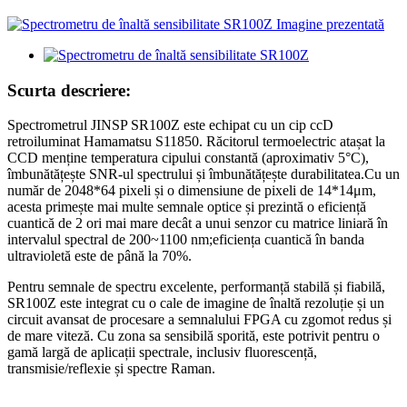
Scurta descriere:
Spectrometrul JINSP SR100Z este echipat cu un cip ccD
retroiluminat Hamamatsu S11850. Răcitorul termoelectric atașat la
CCD menține temperatura cipului constantă (aproximativ 5°C),
îmbunătățește SNR-ul spectrului și îmbunătățește durabilitatea.Cu un
număr de 2048*64 pixeli și o dimensiune de pixeli de 14*14μm,
acesta primește mai multe semnale optice și prezintă o eficiență
cuantică de 2 ori mai mare decât a unui senzor cu matrice liniară în
intervalul spectral de 200~1100 nm;eficiența cuantică în banda
ultravioletă este de până la 70%.
Pentru semnale de spectru excelente, performanță stabilă și fiabilă,
SR100Z este integrat cu o cale de imagine de înaltă rezoluție și un
circuit avansat de procesare a semnalului FPGA cu zgomot redus și
de mare viteză. Cu zona sa sensibilă sporită, este potrivit pentru o
gamă largă de aplicații spectrale, inclusiv fluorescență,
transmisie/reflexie și spectre Raman.