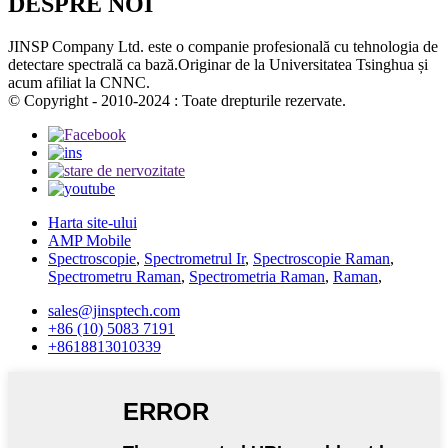
DESPRE NOI
JINSP Company Ltd. este o companie profesională cu tehnologia de
detectare spectrală ca bază.Originar de la Universitatea Tsinghua și
acum afiliat la CNNC.
© Copyright - 2010-2024 : Toate drepturile rezervate.
Harta site-ului
AMP Mobile
Spectroscopie
,
Spectrometrul Ir
,
Spectroscopie Raman
,
Spectrometru Raman
,
Spectrometria Raman
,
Raman
,
sales@jinsptech.com
+86 (10) 5083 7191
+8618813010339