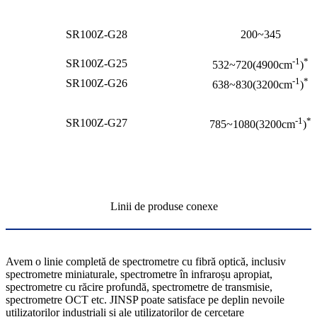
SR100Z-G28
200~345
-1
*
SR100Z-G25
532~720(4900cm
)
-1
*
SR100Z-G26
638~830(3200cm
)
-1
*
SR100Z-G27
785~1080(3200cm
)
Linii de produse conexe
Avem o linie completă de spectrometre cu fibră optică, inclusiv
spectrometre miniaturale, spectrometre în infraroșu apropiat,
spectrometre cu răcire profundă, spectrometre de transmisie,
spectrometre OCT etc. JINSP poate satisface pe deplin nevoile
utilizatorilor industriali și ale utilizatorilor de cercetare