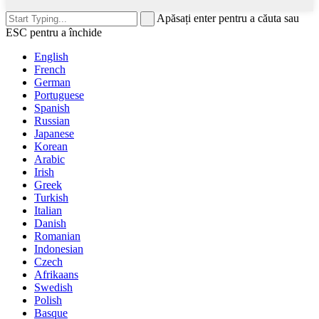
Apăsați enter pentru a căuta sau
ESC pentru a închide
English
French
German
Portuguese
Spanish
Russian
Japanese
Korean
Arabic
Irish
Greek
Turkish
Italian
Danish
Romanian
Indonesian
Czech
Afrikaans
Swedish
Polish
Basque